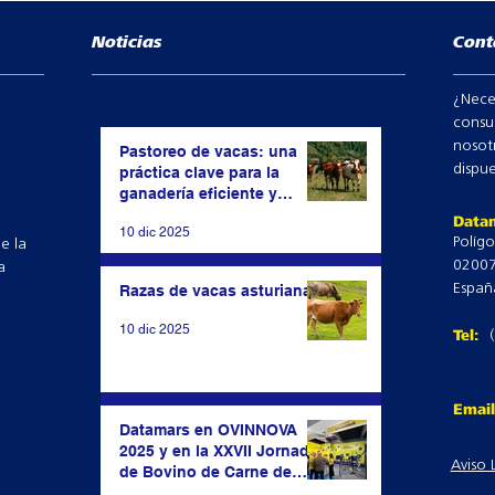
Naranja
Noticias
Cont
Verde
¿Nece
consu
nosot
Pastoreo de vacas: una
dispue
práctica clave para la
ganadería eficiente y
sostenible
Datam
10 dic 2025
Polígo
e la
02007
a
Españ
Razas de vacas asturianas
10 dic 2025
Tel:
Emai
Datamars en OVINNOVA
2025 y en la XXVII Jornada
Aviso 
de Bovino de Carne de
Alcarràs: tecnología