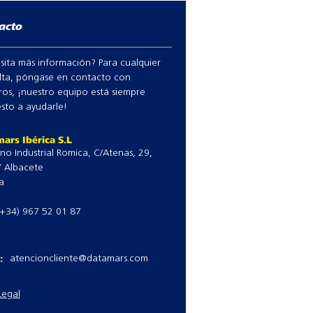
600 0423-011
993 1423-011
acto
600 0423-012
993 1423-012
sita más información? Para cualquier
lta, póngase en contacto con
ros, ¡nuestro equipo está siempre
sto a ayudarle!
ars Ibérica S.L
no Industrial Romica, C/Atenas, 29,
 Albacete
a
(+34) 967 52 01 87
l:
atencioncliente@datamars.com
Legal