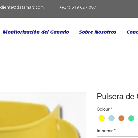
ncliente@datamars.com
(+34) 619 627 087
Monitorización del Ganado
Sobre Nosotros
Cono
Pulsera de
Colour
*
Imprimir
*