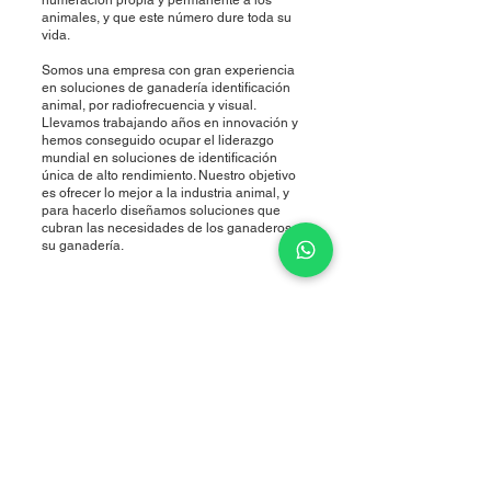
numeración propia y permanente a los
animales, y que este número dure toda su
vida.
Somos una empresa con gran experiencia
en soluciones de ganadería identificación
animal, por radiofrecuencia y visual.
Llevamos trabajando años en innovación y
hemos conseguido ocupar el liderazgo
mundial en soluciones de identificación
única de alto rendimiento. Nuestro objetivo
es ofrecer lo mejor a la industria animal, y
para hacerlo diseñamos soluciones que
cubran las necesidades de los ganaderos y
su ganadería.
La empresa se estableció rápidamente como
líder mundial en soluciones ganaderas,
creciendo rápidamente e innovando
continuamente.